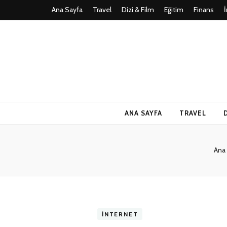
Ana Sayfa
Travel
Dizi & Film
Eğitim
Finans
Teknoloji, Oy
İlkseviye
ANA SAYFA
TRAVEL
Ana
İNTERNET