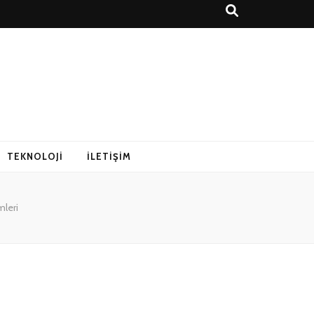
r Rehberi
TEKNOLOJI
İLETIŞIM
leri