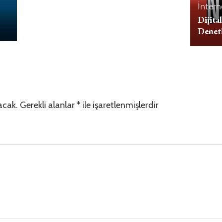
İntern
Dijita
Deneti
acak.
Gerekli alanlar
*
ile işaretlenmişlerdir