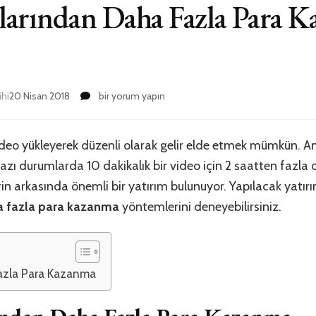
arından Daha Fazla Para 
YouTube
ihi
20 Nisan 2018
bir yorum yapın
Videolarından
Daha
Fazla
deo yükleyerek düzenli olarak gelir elde etmek mümkün. A
Para
. Bazı durumlarda 10 dakikalık bir video için 2 saatten fazl
Kazanma
Yöntemleri
erin arkasında önemli bir yatırım bulunuyor. Yapılacak yatır
için
a fazla para kazanma
yöntemlerini deneyebilirsiniz.
azla Para Kazanma