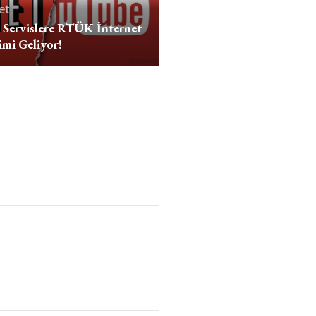
et
l Servislere RTÜK İnternet
mi Geliyor!