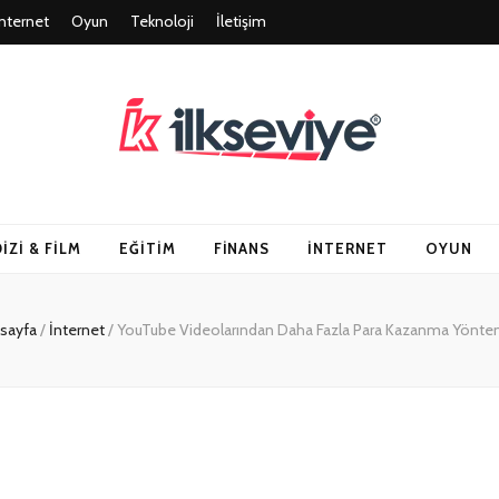
İnternet
Oyun
Teknoloji
İletişim
un ve Travel – Tu
DIZI & FILM
EĞITIM
FINANS
İNTERNET
OYUN
 sayfa
/
İnternet
/
YouTube Videolarından Daha Fazla Para Kazanma Yöntem