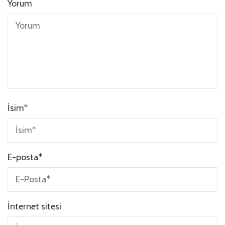
Yorum
İsim
*
E-posta
*
İnternet sitesi