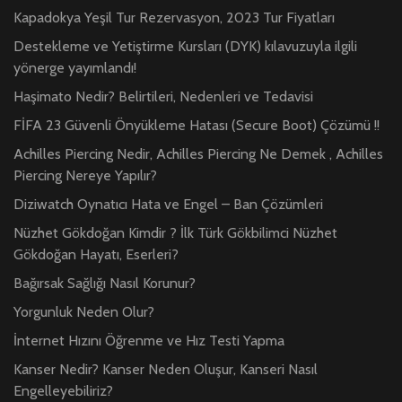
Kapadokya Yeşil Tur Rezervasyon, 2023 Tur Fiyatları
Destekleme ve Yetiştirme Kursları (DYK) kılavuzuyla ilgili
yönerge yayımlandı!
Haşimato Nedir? Belirtileri, Nedenleri ve Tedavisi
FİFA 23 Güvenli Önyükleme Hatası (Secure Boot) Çözümü !!
Achilles Piercing Nedir, Achilles Piercing Ne Demek , Achilles
Piercing Nereye Yapılır?
Diziwatch Oynatıcı Hata ve Engel – Ban Çözümleri
Nüzhet Gökdoğan Kimdir ? İlk Türk Gökbilimci Nüzhet
Gökdoğan Hayatı, Eserleri?
Bağırsak Sağlığı Nasıl Korunur?
Yorgunluk Neden Olur?
İnternet Hızını Öğrenme ve Hız Testi Yapma
Kanser Nedir? Kanser Neden Oluşur, Kanseri Nasıl
Engelleyebiliriz?