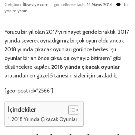
2018
Geliştirici:
İlkseviye.com
güncelleme tarihi
14 Mayıs 2018
bir
Yılınd
yorum yapın
Çıkaca
Oyunl
için
Yorucu bir yıl olan 2017’yi nihayet geride bıraktık. 2017
yılında severek oynadığımız birçok oyun oldu ancak
2018 yılında çıkacak oyunları görünce herkes “şu
oyunlar bir an önce çıksa da oynayıp bitirsem” gibi
düşüncelere kapıldı.
2018 yılında çıkacak oyunlar
arasından en güzel 5 tanesini sizler için sıraladık.
[geo-post id=”2566″]
İçindekiler
2018 Yılında Çıkacak Oyunlar