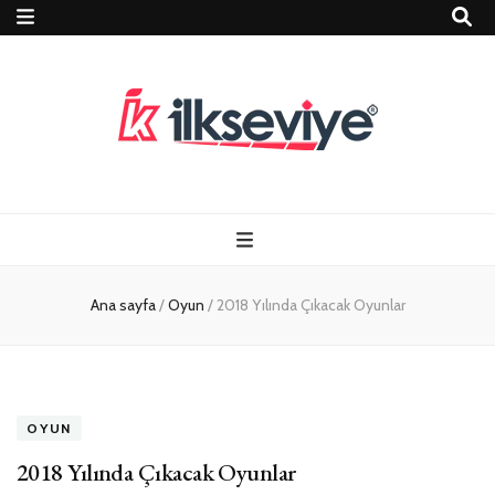
Teknoloji, Oyun
İlkseviye
ve Travel – Tur
Ana sayfa
/
Oyun
/
2018 Yılında Çıkacak Oyunlar
Rehberi
OYUN
2018 Yılında Çıkacak Oyunlar