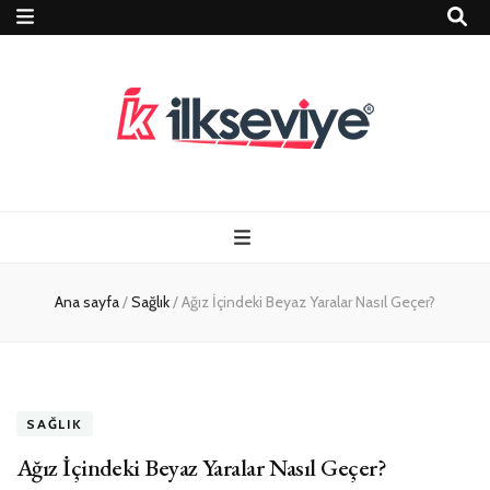
Teknoloji, Oyun
İlkseviye
ve Travel – Tur
Ana sayfa
/
Sağlık
/
Ağız İçindeki Beyaz Yaralar Nasıl Geçer?
Rehberi
SAĞLIK
Ağız İçindeki Beyaz Yaralar Nasıl Geçer?