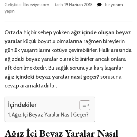
Ağız
Geliştirici:
İlkseviye.com
tarih
19 Haziran 2018
bir yorum
İçindeki
yapın
Beyaz
Yaralar
Nasıl
Ortada hiçbir sebep yokken
ağız içinde oluşan beyaz
Geçer?
yaralar
küçük boyutlu olmalarına rağmen bireylerin
için
günlük yaşantılarını kötüye çevirebilirler. Halk arasında
ağızdaki beyaz yaralar olarak bilinirler ancak onlara
aft denilmektedir. Bu sağlık sorunuyla karşılaşanlar
ağız içindeki beyaz yaralar nasıl geçer?
sorusuna
cevap aramaktadırlar.
İçindekiler
Ağız İçi Beyaz Yaralar Nasıl Geçer?
Ağız İçi Beyaz Yaralar Nasıl