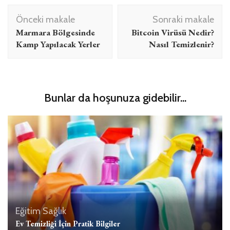
Yazı
Önceki makale
Sonraki makale
dolaşımı
Marmara Bölgesinde
Bitcoin Virüsü Nedir?
Kamp Yapılacak Yerler
Nasıl Temizlenir?
Bunlar da hoşunuza gidebilir...
Eğitim
Sağlık
Ev Temizliği İçin Pratik Bilgiler