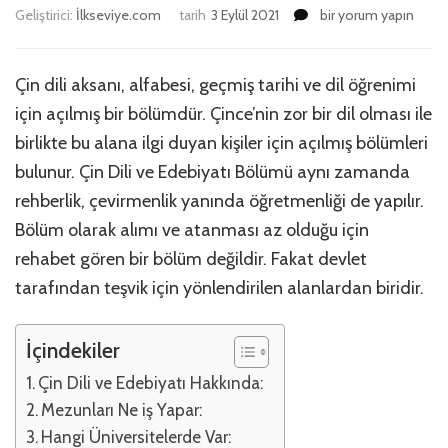
Çin
Geliştirici:
İlkseviye.com
tarih
3 Eylül 2021
bir yorum yapın
Dili
Ve
Edebiyatı
Çin dili aksanı, alfabesi, geçmiş tarihi ve dil öğrenimi
Bölümü
için açılmış bir bölümdür. Çince’nin zor bir dil olması ile
için
birlikte bu alana ilgi duyan kişiler için açılmış bölümleri
bulunur. Çin Dili ve Edebiyatı Bölümü aynı zamanda
rehberlik, çevirmenlik yanında öğretmenliği de yapılır.
Bölüm olarak alımı ve atanması az olduğu için
rehabet gören bir bölüm değildir. Fakat devlet
tarafından teşvik için yönlendirilen alanlardan biridir.
İçindekiler
Çin Dili ve Edebiyatı Hakkında:
Mezunları Ne iş Yapar:
Hangi Üniversitelerde Var: