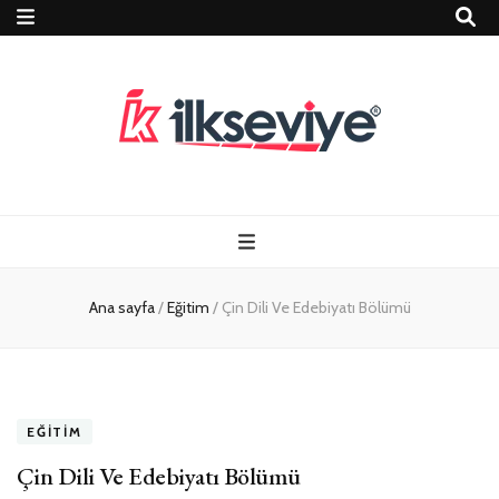
Teknoloji, Oyun
İlkseviye
ve Travel – Tur
Ana sayfa
/
Eğitim
/
Çin Dili Ve Edebiyatı Bölümü
Rehberi
EĞITIM
Çin Dili Ve Edebiyatı Bölümü