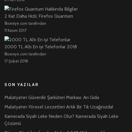
2 Kat Daha Hızlı; Firefox Quantum
İlkseviye.com tarafından
11 Kasım 2017
2000 TL Altı En iyi Telefonlar 2018
İlkseviye.com tarafından
17 Şubat 2018
SON YAZILAR
Malatya’nın Güvenilir Şarküteri Markası: Arı Gıda
Malatya’nın Yöresel Lezzetleri Artık Bir Tık Uzağınızda!
Kamerada Siyah Leke Neden Olur? Kamerada Siyah Leke
Çözümü