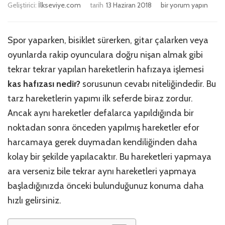
Kas
Geliştirici:
İlkseviye.com
tarih
13 Haziran 2018
bir yorum yapın
Hafızası
Nedir?
Kas
Spor yaparken, bisiklet sürerken, gitar çalarken veya
Hafızası
oyunlarda rakip oyunculara doğru nişan almak gibi
Nasıl
Geliştirilir?
tekrar tekrar yapılan hareketlerin hafızaya işlemesi
için
kas hafızası nedir?
sorusunun cevabı niteliğindedir. Bu
tarz hareketlerin yapımı ilk seferde biraz zordur.
Ancak aynı hareketler defalarca yapıldığında bir
noktadan sonra önceden yapılmış hareketler efor
harcamaya gerek duymadan kendiliğinden daha
kolay bir şekilde yapılacaktır. Bu hareketleri yapmaya
ara verseniz bile tekrar aynı hareketleri yapmaya
başladığınızda önceki bulunduğunuz konuma daha
hızlı gelirsiniz.