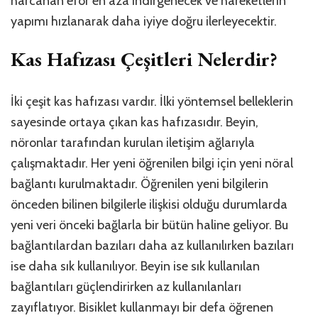
harcanan efor en aza indirgenecek ve hareketlerin
yapımı hızlanarak daha iyiye doğru ilerleyecektir.
Kas Hafızası Çeşitleri Nelerdir?
İki çeşit kas hafızası vardır. İlki yöntemsel belleklerin
sayesinde ortaya çıkan kas hafızasıdır. Beyin,
nöronlar tarafından kurulan iletişim ağlarıyla
çalışmaktadır. Her yeni öğrenilen bilgi için yeni nöral
bağlantı kurulmaktadır. Öğrenilen yeni bilgilerin
önceden bilinen bilgilerle ilişkisi olduğu durumlarda
yeni veri önceki bağlarla bir bütün haline geliyor. Bu
bağlantılardan bazıları daha az kullanılırken bazıları
ise daha sık kullanılıyor. Beyin ise sık kullanılan
bağlantıları güçlendirirken az kullanılanları
zayıflatıyor. Bisiklet kullanmayı bir defa öğrenen