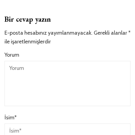
Bir cevap yazın
E-posta hesabınız yayımlanmayacak.
Gerekli alanlar
*
ile işaretlenmişlerdir
Yorum
İsim
*