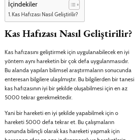
İçindekiler
Kas Hafızası Nasıl Geliştirilir?
Kas Hafızası Nasıl Geliştirilir?
Kas hafızasını geliştirmek için uygulanabilecek en iyi
yöntem aynı hareketin bir çok defa uygulanmasıdır.
Bu alanda yapılan bilimsel araştırmaların sonucunda
enteresan bilgilere ulaşılmıştır. Bu bilgilerden bir tanesi
kas hafızasının iyi bir şekilde oluşabilmesi için en az
5000 tekrar gerekmektedir.
Yani bir hareketi en iyi şekilde yapabilmek için o
hareketi 5000 defa tekrar et. Bu çalışmaların
sonunda bilinçli olarak kas hareketi yapmak için