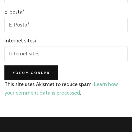
E-posta
*
İnternet sitesi
This site uses Akismet to reduce spam.
Learn how
your comment data is processed
.