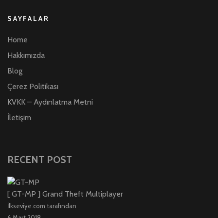
SAYFALAR
Home
Hakkımızda
Blog
Çerez Politikası
KVKK – Aydınlatma Metni
İletişim
RECENT POST
[ GT-MP ] Grand Theft Multiplayer
İlkseviye.com tarafından
6 Mart 2018