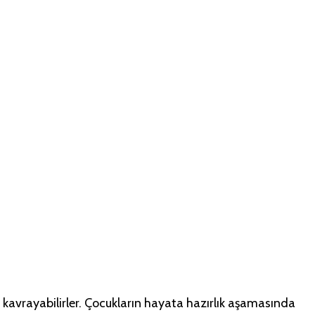
hberi
t kavrayabilirler. Çocukların hayata hazırlık aşamasında