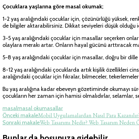
Çocuklara yaşlarına göre masal okumak;
1-2 yaş aralığındaki çocuklar için, çözünürlüğü yüksek, re
de bilgiler aktarabilirsiniz. Dikkat seviyeleri düşük oldu
3-5 yaş aralığındaki çocuklar için masallar seçerken on
olaylara merakı artar. Onların hayal gücünü arttıracak ma
5-8 yaş aralığındaki çocuklar için masallar, doğru bir dill
8-12 yaş aralığındaki çocuklarda artık kişilik özellikleri c
aralığındaki çocuklar için fıkralar, bilmeceler, tekerleme
Bu yaş aralığına kadar ebeveyn gözetiminde okumayı sürdür
çocukların her zaman için hamisi olmalıdırlar, selamlar, se
masal
masal oku
masallar
Yazı
Mobil Uygulamalardan Nasıl Para Kazanılır
Önceki makale
Web Tasarımı Nedir? Web Tasarım Neden 
Sonraki makale
dolaşımı
Bunlar da hoşunuza gidebilir...