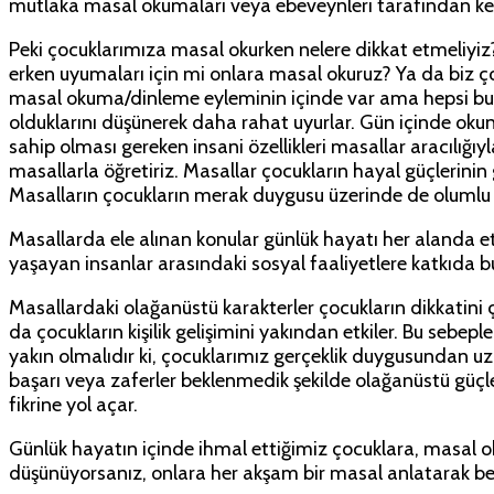
mutlaka masal okumaları veya ebeveynleri tarafından ken
Peki çocuklarımıza masal okurken nelere dikkat etmeliy
erken uyumaları için mi onlara masal okuruz? Ya da biz ç
masal okuma/dinleme eyleminin içinde var ama hepsi bu d
olduklarını düşünerek daha rahat uyurlar. Gün içinde okuna
sahip olması gereken insani özellikleri masallar aracılığı
masallarla öğretiriz. Masallar çocukların hayal güçlerinin
Masalların çocukların merak duygusu üzerinde de olumlu etki
Masallarda ele alınan konular günlük hayatı her alanda etk
yaşayan insanlar arasındaki sosyal faaliyetlere katkıda b
Masallardaki olağanüstü karakterler çocukların dikkatini 
da çocukların kişilik gelişimini yakından etkiler. Bu seb
yakın olmalıdır ki, çocuklarımız gerçeklik duygusundan uza
başarı veya zaferler beklenmedik şekilde olağanüstü güç
fikrine yol açar.
Günlük hayatın içinde ihmal ettiğimiz çocuklara, masal ok
düşünüyorsanız, onlara her akşam bir masal anlatarak berab