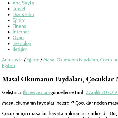
Teknoloji, Oyun v
Ana Sayfa
Travel
Dizi & Film
Eğitim
Finans
İnternet
Oyun
Teknoloji
İletişim
Ana sayfa
/
Eğitim
/
Masal Okumanın Faydaları, Çocukla
Eğitim
Masal Okumanın Faydaları, Çocuklar
Geliştirici:
İlkseviye.com
güncelleme tarihi
2 Aralık 2020
19
Masal okumanın faydaları nelerdir? Çocuklar neden masal o
Çocuklar için masallar, hayata atılmanın ilk adımıdır. Düş