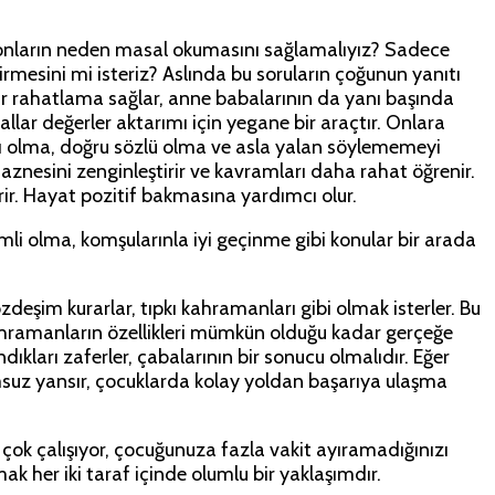
 onların neden masal okumasını sağlamalıyız? Sadece
rmesini mi isteriz? Aslında bu soruların çoğunun yanıtı
r rahatlama sağlar, anne babalarının da yanı başında
llar değerler aktarımı için yegane bir araçtır. Onlara
laklı olma, doğru sözlü olma ve asla yalan söylememeyi
aznesini zenginleştirir ve kavramları daha rahat öğrenir.
tirir. Hayat pozitif bakmasına yardımcı olur.
emli olma, komşularınla iyi geçinme gibi konular bir arada
deşim kurarlar, tıpkı kahramanları gibi olmak isterler. Bu
 kahramanların özellikleri mümkün olduğu kadar gerçeğe
kları zaferler, çabalarının bir sonucu olmalıdır. Eğer
msuz yansır, çocuklarda kolay yoldan başarıya ulaşma
 çok çalışıyor, çocuğunuza fazla vakit ayıramadığınızı
k her iki taraf içinde olumlu bir yaklaşımdır.