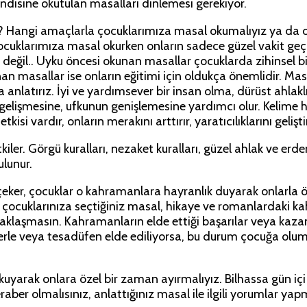
disine okutulan masalları dinlemesi gerekiyor.
Masal
Okumalı?
iz? Hangi amaçlarla çocuklarımıza masal okumalıyız ya da
için
ocuklarımıza masal okurken onların sadece güzel vakit geçi
eğil.. Uyku öncesi okunan masallar çocuklarda zihinsel bi
n masallar ise onların eğitimi için oldukça önemlidir. Masa
yla anlatırız. İyi ve yardımsever bir insan olma, dürüst ah
 gelişmesine, ufkunun genişlemesine yardımcı olur. Kelime h
si vardır, onların merakını arttırır, yaratıcılıklarını geliş
iler. Görgü kuralları, nezaket kuralları, güzel ahlak ve erd
ulunur.
çeker, çocuklar o kahramanlara hayranlık duyarak onlarla öz
eple çocuklarınıza seçtiğiniz masal, hikaye ve romanlardaki
klaşmasın. Kahramanların elde ettiği başarılar veya kazandı
lerle veya tesadüfen elde ediliyorsa, bu durum çocuğa olu
uyarak onlara özel bir zaman ayırmalıyız. Bilhassa gün içi
er olmalısınız, anlattığınız masal ile ilgili yorumlar yapma