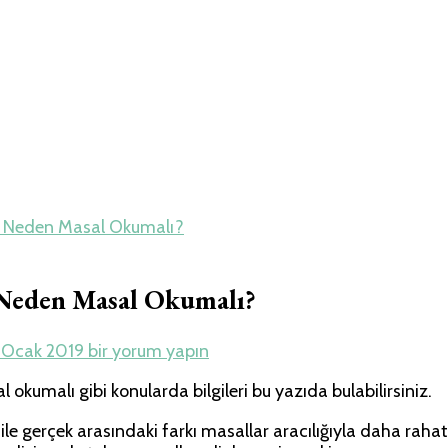
e Travel – Tur Re
r Neden Masal Okumalı?
 Neden Masal Okumalı?
Masal
 Ocak 2019
bir yorum yapın
Okumanın
kumalı gibi konularda bilgileri bu yazıda bulabilirsiniz.
Faydaları,
Çocuklar
 ile gerçek arasındaki farkı masallar aracılığıyla daha raha
Neden