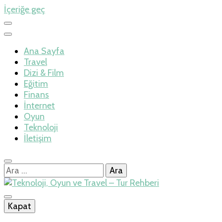
İçeriğe geç
Ana Sayfa
Travel
Dizi & Film
Eğitim
Finans
İnternet
Oyun
Teknoloji
İletişim
Arama:
İlkseviye
Kapat