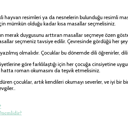
nkli hayvan resimleri ya da nesnelerin bulunduğu resimli mas
ğu için mümkün olduğu kadar kısa masallar seçmelisiniz.
ların merak duygusunu arttıran masallar seçmeye özen göst
sallar seçmeniz tavsiye edilir. Çevresinde gördüğü her şeyi
e yazılmış olmalıdır. Çocuklar bu dönemde dili öğrenirler, d
insiyetlerine göre farklılaştığı için her çocuğa cinsiyetine u
ler hatta roman okumasını da teşvik etmelisiniz.
en çocuklar, artık kendileri okumayı severler, ve iyi bir 
vgiler..
?
Önemlidir?