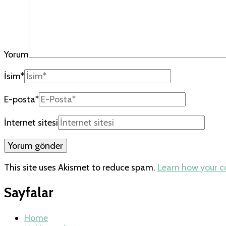
Yorum
İsim
*
E-posta
*
İnternet sitesi
This site uses Akismet to reduce spam.
Learn how your 
Sayfalar
Home