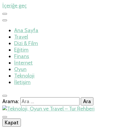
İçeriğe geç
Ana Sayfa
Travel
Dizi & Film
Eğitim
Finans
İnternet
Oyun
Teknoloji
İletişim
Arama:
İlkseviye
Kapat