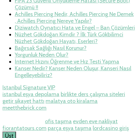
FİFA 23 Güvenli Önyükleme Hatası (Secure Boot)
Çözümü !!
Achilles Piercing Nedir, Achilles Piercing Ne Demek
, Achilles Piercing Nereye Yapılır?
Diziwatch Oynatıcı Hata ve Engel – Ban Çözümleri
Nüzhet Gökdoğan Kimdir ? İlk Türk Gökbilimci
Nüzhet Gökdoğan Hayatı, Eserleri?
Bağırsak Sağlığı Nasıl Korunur?
Yorgunluk Neden Olur?
İnternet Hızını Öğrenme ve Hız Testi Yapma
Kanser Nedir? Kanser Neden Oluşur, Kanseri Nasıl
Engelleyebiliriz?
Istanbul Signature VIP
istanbul eşya depolama
birlikte ders çalışma siteleri
getir şikayet hattı
malatya oto kiralama
meetthebrick.com
Betpasgiris.vip
restbetgiris.co
betpastakip.com
restbet.com
betpas.com
restbettakip.com
ofis taşıma
evden eve nakliyat
fiorantatours.com
parça eşya taşıma
lordcasino giriş
casino
ilbet
Üst