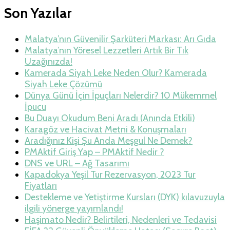
Son Yazılar
Malatya’nın Güvenilir Şarküteri Markası: Arı Gıda
Malatya’nın Yöresel Lezzetleri Artık Bir Tık
Uzağınızda!
Kamerada Siyah Leke Neden Olur? Kamerada
Siyah Leke Çözümü
Dünya Günü İçin İpuçları Nelerdir? 10 Mükemmel
İpucu
Bu Duayı Okudum Beni Aradı (Anında Etkili)
Karagöz ve Hacivat Metni & Konuşmaları
Aradığınız Kişi Şu Anda Meşgul Ne Demek?
PMAktif Giriş Yap – PMAktif Nedir ?
DNS ve URL – Ağ Tasarımı
Kapadokya Yeşil Tur Rezervasyon, 2023 Tur
Fiyatları
Destekleme ve Yetiştirme Kursları (DYK) kılavuzuyla
ilgili yönerge yayımlandı!
Haşimato Nedir? Belirtileri, Nedenleri ve Tedavisi