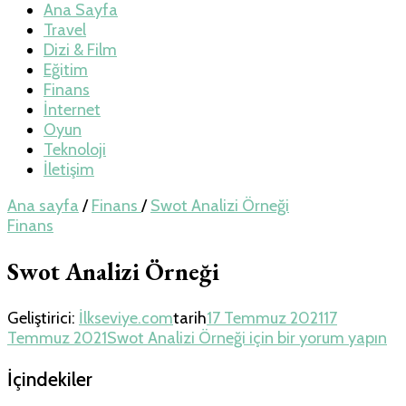
Teknoloji, Oyun
Ana Sayfa
Travel
Dizi & Film
ve Travel – Tur
Eğitim
Finans
İnternet
Rehberi
Oyun
Teknoloji
İletişim
Ana sayfa
/
Finans
/
Swot Analizi Örneği
Finans
Swot Analizi Örneği
Geliştirici:
İlkseviye.com
tarih
17 Temmuz 2021
17
Temmuz 2021
Swot Analizi Örneği için
bir yorum yapın
İçindekiler