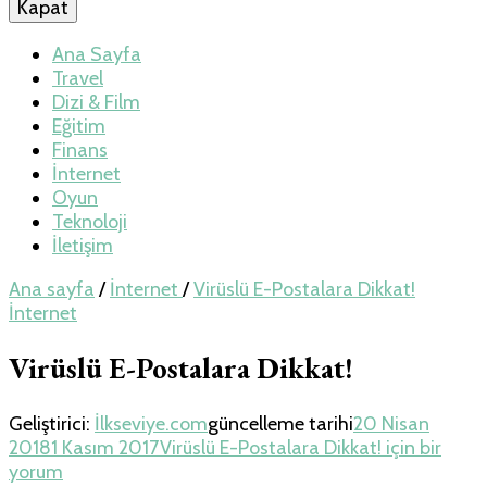
İlkseviye
Kapat
Teknoloji, Oyun
Ana Sayfa
Travel
Dizi & Film
ve Travel – Tur
Eğitim
Finans
İnternet
Rehberi
Oyun
Teknoloji
İletişim
Ana sayfa
/
İnternet
/
Virüslü E-Postalara Dikkat!
İnternet
Virüslü E-Postalara Dikkat!
Geliştirici:
İlkseviye.com
güncelleme tarihi
20 Nisan
2018
1 Kasım 2017
Virüslü E-Postalara Dikkat! için
bir
yorum