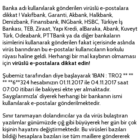
Banka adı kullanılarak gönderilen virüslü e-postalara
dikkat ! Vakıfbank, Garanti, Akbank, Halkbank,
Denizbank, Finansbank, INGbank, HSBC, Türkiye İş
Bankası, TEB, Ziraat, Yapı Kredi, alBaraka, Abank, Kuveyt
Türk, Odeabank, PTTBank ya da diğer bankaların
isimlerini kullanarak gönderilen fakat içerisinde aslında
virüs barındıran bu e-postalar kullanıcıların korkulu
rüyası haline geldi. Herhangi bir mal kaybının olmaması
için
virüslü e-postalara dikkat edin!
Şubemiz tarafından diye başlayarak ‘IBAN : TR02 ** **
** **6**324 hesabınızın 01.11.2017 ile 04.11.2017 saat
07:00 itibari ile bakiyesi ekte yer almaktadır.
Saygılarımızla’ diyerek herhangi bir bankanın ismi
kullanılarak e-postalar gönderilmektedir.
Sınır tanımayan dolandırıcılar ya da virüs bulaştıran
yazılımlar günümüzde çığ gibi büyüyerek her gün bir çok
kişinin hayatını değiştirmektedir. Bu virüsleri bazıları
bildiği hesaplara bazıları ise tüm maillere göndererek