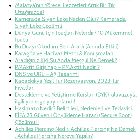
Malatya’nın Yöresel Lezzetleri Artık Bir Tık
Uzağınızda!
Kamerada Siyah Leke Neden Olur? Kamerada
Siyah Leke Çözümü
Dünya Günü İçin İpuçları Nelerdir? 10 Mükemmel
İpucu
Bu Duayı Okudum Beni Aradı (Anında Etkili)
Karagöz ve Hacivat Metni & Konuşmaları
Aradığınız Kişi Şu Anda Meşgul Ne Demek?
PMAktif Giriş Yap – PMAktif Nedir ?
DNS ve URL – Ağ Tasarımı
Kapadokya Yeşil Tur Rezervasyon, 2023 Tur
Fiyatları
Destekleme ve Yetiştirme Kursları (DYK) kılavuzuyla
ilgili yönerge yayımlandı!
Haşimato Nedir? Belirtileri, Nedenleri ve Tedavisi
FİFA 23 Güvenli Önyükleme Hatası (Secure Boot)
Çözümü !!
Achilles Piercing Nedir, Achilles Piercing Ne Demek
, Achilles Piercing Nereye Yapılır?