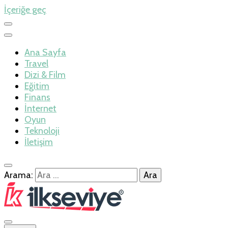
İçeriğe geç
Ana Sayfa
Travel
Dizi & Film
Eğitim
Finans
İnternet
Oyun
Teknoloji
İletişim
Arama: