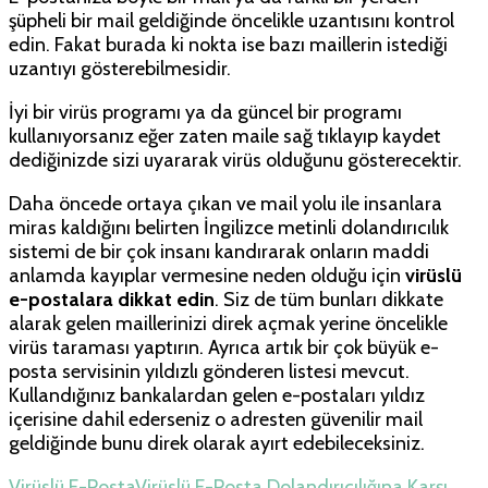
şüpheli bir mail geldiğinde öncelikle uzantısını kontrol
edin. Fakat burada ki nokta ise bazı maillerin istediği
uzantıyı gösterebilmesidir.
İyi bir virüs programı ya da güncel bir programı
kullanıyorsanız eğer zaten maile sağ tıklayıp kaydet
dediğinizde sizi uyararak virüs olduğunu gösterecektir.
Daha öncede ortaya çıkan ve mail yolu ile insanlara
miras kaldığını belirten İngilizce metinli dolandırıcılık
sistemi de bir çok insanı kandırarak onların maddi
anlamda kayıplar vermesine neden olduğu için
virüslü
e-postalara dikkat edin
. Siz de tüm bunları dikkate
alarak gelen maillerinizi direk açmak yerine öncelikle
virüs taraması yaptırın. Ayrıca artık bir çok büyük e-
posta servisinin yıldızlı gönderen listesi mevcut.
Kullandığınız bankalardan gelen e-postaları yıldız
içerisine dahil ederseniz o adresten güvenilir mail
geldiğinde bunu direk olarak ayırt edebileceksiniz.
Virüslü E-Posta
Virüslü E-Posta Dolandırıcılığına Karşı