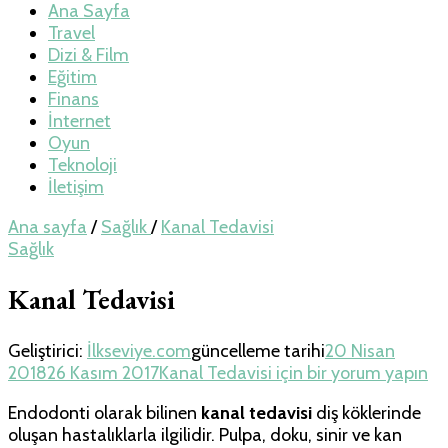
Teknoloji, Oyun
Ana Sayfa
Travel
Dizi & Film
ve Travel – Tur
Eğitim
Finans
İnternet
Rehberi
Oyun
Teknoloji
İletişim
Ana sayfa
/
Sağlık
/
Kanal Tedavisi
Sağlık
Kanal Tedavisi
Geliştirici:
İlkseviye.com
güncelleme tarihi
20 Nisan
2018
26 Kasım 2017
Kanal Tedavisi için
bir yorum yapın
Endodonti olarak bilinen
kanal tedavisi
diş köklerinde
oluşan hastalıklarla ilgilidir. Pulpa, doku, sinir ve kan