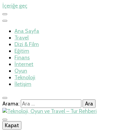
İçeriğe geç
Ana Sayfa
Travel
Dizi & Film
Eğitim
Finans
İnternet
Oyun
Teknoloji
İletişim
Arama:
İlkseviye
Kapat