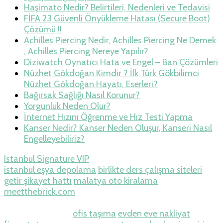
Haşimato Nedir? Belirtileri, Nedenleri ve Tedavisi
FİFA 23 Güvenli Önyükleme Hatası (Secure Boot)
Çözümü !!
Achilles Piercing Nedir, Achilles Piercing Ne Demek
, Achilles Piercing Nereye Yapılır?
Diziwatch Oynatıcı Hata ve Engel – Ban Çözümleri
Nüzhet Gökdoğan Kimdir ? İlk Türk Gökbilimci
Nüzhet Gökdoğan Hayatı, Eserleri?
Bağırsak Sağlığı Nasıl Korunur?
Yorgunluk Neden Olur?
İnternet Hızını Öğrenme ve Hız Testi Yapma
Kanser Nedir? Kanser Neden Oluşur, Kanseri Nasıl
Engelleyebiliriz?
Istanbul Signature VIP
istanbul eşya depolama
birlikte ders çalışma siteleri
getir şikayet hattı
malatya oto kiralama
meetthebrick.com
Betpasgiris.vip
restbetgiris.co
betpastakip.com
restbet.com
betpas.com
restbettakip.com
ofis taşıma
evden eve nakliyat