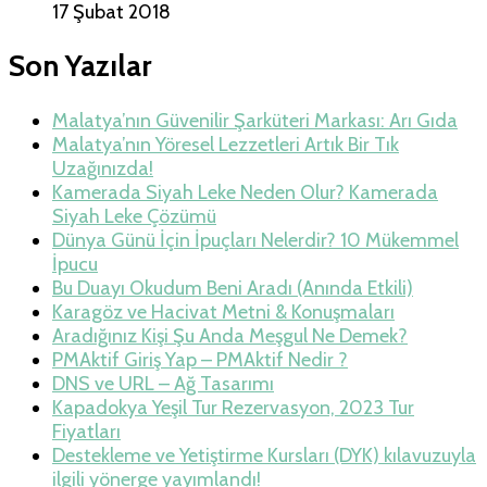
17 Şubat 2018
Son Yazılar
Malatya’nın Güvenilir Şarküteri Markası: Arı Gıda
Malatya’nın Yöresel Lezzetleri Artık Bir Tık
Uzağınızda!
Kamerada Siyah Leke Neden Olur? Kamerada
Siyah Leke Çözümü
Dünya Günü İçin İpuçları Nelerdir? 10 Mükemmel
İpucu
Bu Duayı Okudum Beni Aradı (Anında Etkili)
Karagöz ve Hacivat Metni & Konuşmaları
Aradığınız Kişi Şu Anda Meşgul Ne Demek?
PMAktif Giriş Yap – PMAktif Nedir ?
DNS ve URL – Ağ Tasarımı
Kapadokya Yeşil Tur Rezervasyon, 2023 Tur
Fiyatları
Destekleme ve Yetiştirme Kursları (DYK) kılavuzuyla
ilgili yönerge yayımlandı!