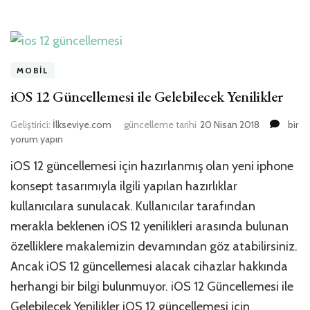
MOBIL
iOS 12 Güncellemesi ile Gelebilecek Yenilikler
iOS
Geliştirici:
İlkseviye.com
güncelleme tarihi
20 Nisan 2018
bir
12
yorum yapın
Günce
iOS 12 güncellemesi için hazırlanmış olan yeni iphone
ile
Geleb
konsept tasarımıyla ilgili yapılan hazırlıklar
Yenili
kullanıcılara sunulacak. Kullanıcılar tarafından
için
merakla beklenen iOS 12 yenilikleri arasında bulunan
özelliklere makalemizin devamından göz atabilirsiniz.
Ancak iOS 12 güncellemesi alacak cihazlar hakkında
herhangi bir bilgi bulunmuyor. iOS 12 Güncellemesi ile
Gelebilecek Yenilikler iOS 12 güncellemesi için