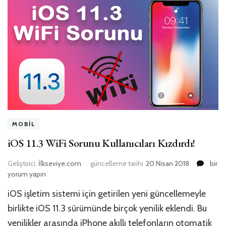
MOBIL
iOS 11.3 WiFi Sorunu Kullanıcıları Kızdırdı!
iOS
Geliştirici:
İlkseviye.com
güncelleme tarihi
20 Nisan 2018
bir
11.3
yorum yapın
WiFi
iOS işletim sistemi için getirilen yeni güncellemeyle
Soru
Kullanı
birlikte iOS 11.3 sürümünde birçok yenilik eklendi. Bu
Kızdır
yenilikler arasında iPhone akıllı telefonların otomatik