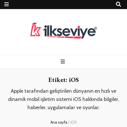
Teknoloji, Oyun
İlkseviye
ve Travel – Tur
Etiket:
iOS
Rehberi
Apple tarafından geliştirilen dünyanın en hızlı ve
dinamik mobil işletim sistemi iOS hakkında bilgiler,
haberler, uygulamalar ve oyunlar.
Ana sayfa
/
iOS