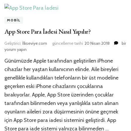
MOBIL
App Store Para İadesi Nasıl Yapılır?
App
Geliştirici:
İlkseviye.com
güncelleme tarihi
20 Nisan 2018
bir
Store
yorum yapın
Para
Günümüzde Apple tarafından geliştirilen iPhone
İades
Nasıl
cihazlar her yaştan kullanıcının elinde. Aile bireyleri
Yapılır
genellikle kullandıkları telefonların bir üst modeline
için
geçerken eski iPhone cihazlarını çocuklarına
bırakıyorlar. Apple, App Store üzerinden çocuklar
tarafından bilinmeden veya yanlışlıkla satın alınan
oyunların aileleri zora düşürmesinin önüne geçmek
için App Store para iadesi sistemini geliştirdi. App
Store para iade sistemi yalnızca bilinmeden …