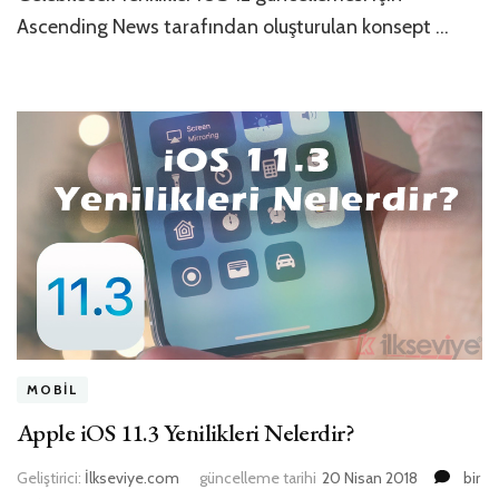
Ascending News tarafından oluşturulan konsept …
MOBIL
Apple iOS 11.3 Yenilikleri Nelerdir?
Apple
Geliştirici:
İlkseviye.com
güncelleme tarihi
20 Nisan 2018
bir