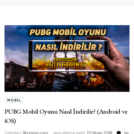
MOBIL
PUBG Mobil Oyunu Nasıl İndirilir? (Android ve
iOS)
PUBG
Geliştirici:
İlkseviye.com
güncelleme tarihi
20 Nisan 2018
bir