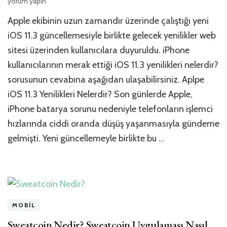
iOS
yorum yapın
11.3
Apple ekibinin uzun zamandır üzerinde çalıştığı yeni
Yenilik
Nelerd
iOS 11.3 güncellemesiyle birlikte gelecek yenilikler web
için
sitesi üzerinden kullanıcılara duyuruldu. iPhone
kullanıcılarının merak ettiği iOS 11.3 yenilikleri nelerdir?
sorusunun cevabına aşağıdan ulaşabilirsiniz. Aplpe
iOS 11.3 Yenilikleri Nelerdir? Son günlerde Apple,
iPhone batarya sorunu nedeniyle telefonların işlemci
hızlarında ciddi oranda düşüş yaşanmasıyla gündeme
gelmişti. Yeni güncellemeyle birlikte bu …
MOBIL
Sweatcoin Nedir? Sweatcoin Uygulaması Nasıl