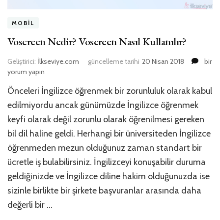
MOBIL
Voscreen Nedir? Voscreen Nasıl Kullanılır?
Vosc
Geliştirici:
İlkseviye.com
güncelleme tarihi
20 Nisan 2018
bir
Nedir
yorum yapın
Vosc
Önceleri İngilizce öğrenmek bir zorunluluk olarak kabul
Nasıl
Kullanı
edilmiyordu ancak günümüzde İngilizce öğrenmek
için
keyfi olarak değil zorunlu olarak öğrenilmesi gereken
bil dil haline geldi. Herhangi bir üniversiteden İngilizce
öğrenmeden mezun olduğunuz zaman standart bir
ücretle iş bulabilirsiniz. İngilizceyi konuşabilir duruma
geldiğinizde ve İngilizce diline hakim olduğunuzda ise
sizinle birlikte bir şirkete başvuranlar arasında daha
değerli bir …