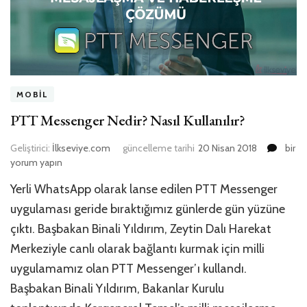
MOBIL
PTT Messenger Nedir? Nasıl Kullanılır?
PTT
Geliştirici:
İlkseviye.com
güncelleme tarihi
20 Nisan 2018
bir
Mess
yorum yapın
Nedir
Yerli WhatsApp olarak lanse edilen PTT Messenger
Nasıl
Kullanı
uygulaması geride bıraktığımız günlerde gün yüzüne
için
çıktı. Başbakan Binali Yıldırım, Zeytin Dalı Harekat
Merkeziyle canlı olarak bağlantı kurmak için milli
uygulamamız olan PTT Messenger’ı kullandı.
Başbakan Binali Yıldırım, Bakanlar Kurulu