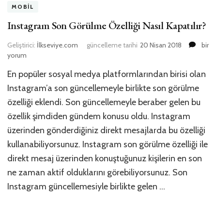
MOBIL
Instagram Son Görülme Özelliği Nasıl Kapatılır?
Insta
Geliştirici:
İlkseviye.com
güncelleme tarihi
20 Nisan 2018
bir
Son
yorum
Görü
En popüler sosyal medya platformlarından birisi olan
Özelli
Nasıl
Instagram’a son güncellemeyle birlikte son görülme
Kapatı
özelliği eklendi. Son güncellemeyle beraber gelen bu
için
özellik şimdiden gündem konusu oldu. Instagram
üzerinden gönderdiğiniz direkt mesajlarda bu özelliği
kullanabiliyorsunuz. Instagram son görülme özelliği ile
direkt mesaj üzerinden konuştuğunuz kişilerin en son
ne zaman aktif olduklarını görebiliyorsunuz. Son
Instagram güncellemesiyle birlikte gelen …