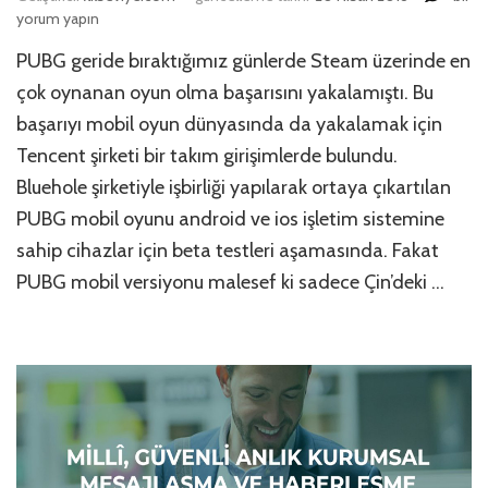
Mobil
yorum yapın
Oyun
PUBG geride bıraktığımız günlerde Steam üzerinde en
Nasıl
İndirili
çok oynanan oyun olma başarısını yakalamıştı. Bu
(Andr
başarıyı mobil oyun dünyasında da yakalamak için
ve
Tencent şirketi bir takım girişimlerde bulundu.
iOS)
için
Bluehole şirketiyle işbirliği yapılarak ortaya çıkartılan
PUBG mobil oyunu android ve ios işletim sistemine
sahip cihazlar için beta testleri aşamasında. Fakat
PUBG mobil versiyonu malesef ki sadece Çin’deki …