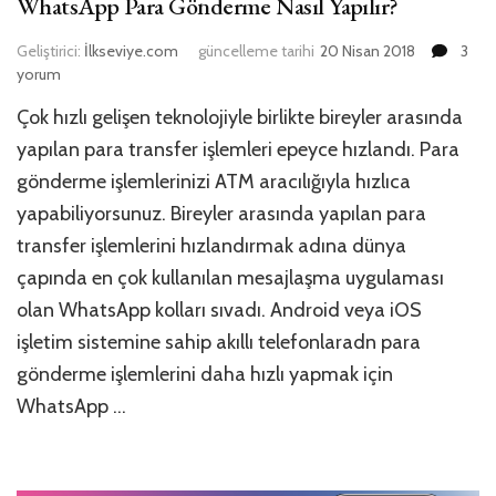
WhatsApp Para Gönderme Nasıl Yapılır?
What
Geliştirici:
İlkseviye.com
güncelleme tarihi
20 Nisan 2018
3
Para
yorum
Gönd
Çok hızlı gelişen teknolojiyle birlikte bireyler arasında
Nasıl
Yapılır
yapılan para transfer işlemleri epeyce hızlandı. Para
için
gönderme işlemlerinizi ATM aracılığıyla hızlıca
yapabiliyorsunuz. Bireyler arasında yapılan para
transfer işlemlerini hızlandırmak adına dünya
çapında en çok kullanılan mesajlaşma uygulaması
olan WhatsApp kolları sıvadı. Android veya iOS
işletim sistemine sahip akıllı telefonlaradn para
gönderme işlemlerini daha hızlı yapmak için
WhatsApp …