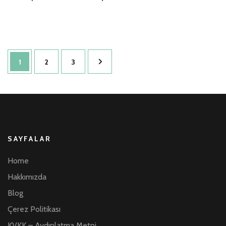
Yazı
Sayfa
Sayfa
Sayfa
1
2
3
dolaşımı
SAYFALAR
Home
Hakkımızda
Blog
Çerez Politikası
KVKK – Aydınlatma Metni