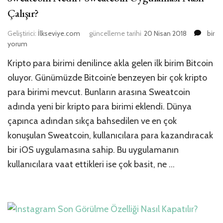
Çalışır?
Swea
Geliştirici:
İlkseviye.com
güncelleme tarihi
20 Nisan 2018
bir
Nedir
yorum
Swea
Kripto para birimi denilince akla gelen ilk birim Bitcoin
Uygul
Nasıl
oluyor. Günümüzde Bitcoin’e benzeyen bir çok kripto
Çalışır
para birimi mevcut. Bunların arasına Sweatcoin
için
adında yeni bir kripto para birimi eklendi. Dünya
çapınca adından sıkça bahsedilen ve en çok
konuşulan Sweatcoin, kullanıcılara para kazandıracak
bir iOS uygulamasına sahip. Bu uygulamanın
kullanıcılara vaat ettikleri ise çok basit, ne …